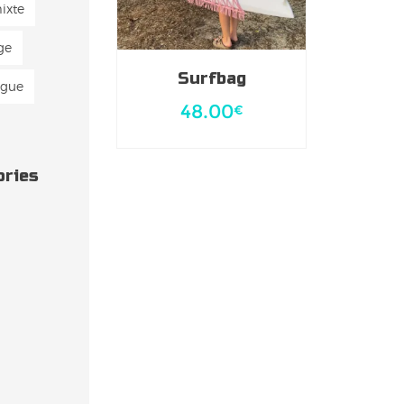
ixte
ge
Surfbag
ague
48.00
€
ories