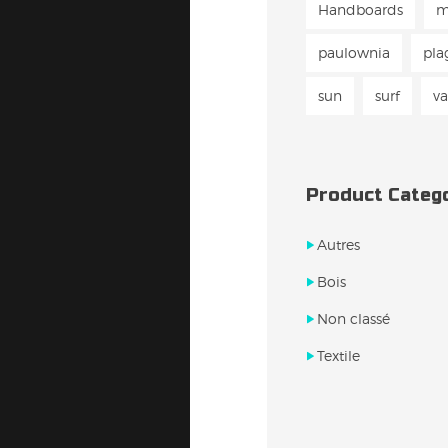
Handboards
m
paulownia
pla
sun
surf
v
Product Categ
Autres
Bois
Non classé
Textile