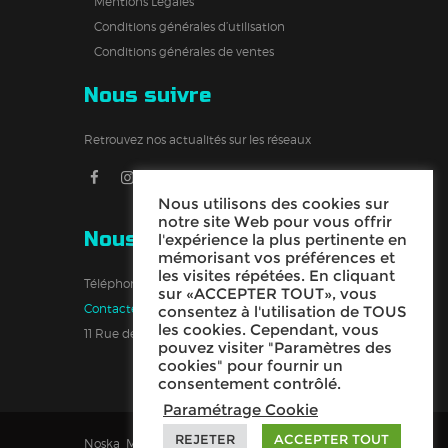
Mentions Légales
Conditions générales d’utilisation
Conditions générales de ventes
Nous suivre
Retrouvez nos actualités sur les réseaux
Nous utilisons des cookies sur
notre site Web pour vous offrir
Nous contacter
l'expérience la plus pertinente en
mémorisant vos préférences et
les visites répétées. En cliquant
Téléphone:
06.76.49.11.33
sur «ACCEPTER TOUT», vous
Contactez-nous
consentez à l'utilisation de TOUS
les cookies. Cependant, vous
11 Rue de la Draisine 33990 Hourtin
pouvez visiter "Paramètres des
cookies" pour fournir un
consentement contrôlé.
Paramétrage Cookie
REJETER
ACCEPTER TOUT
Noska Made_in_Hourtin © 2026 Tous Droits